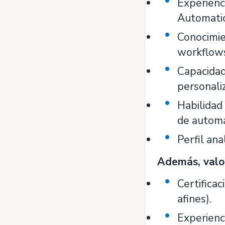
Experienc
Automatio
Conocimie
workflow
Capacidad
personali
Habilidad
de automa
Perfil ana
Además, valo
Certifica
afines).
Experienc