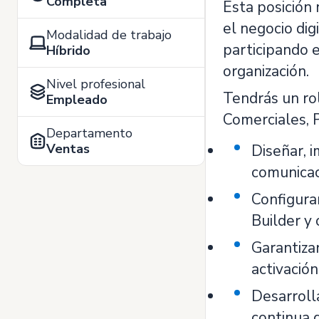
Completa
Esta posición 
el negocio di
Modalidad de trabajo
participando e
Híbrido
organización.
Nivel profesional
Tendrás un ro
Empleado
Comerciales, 
Departamento
Ventas
Diseñar, 
comunicac
Configura
Builder y
Garantiza
activació
Desarroll
continua 