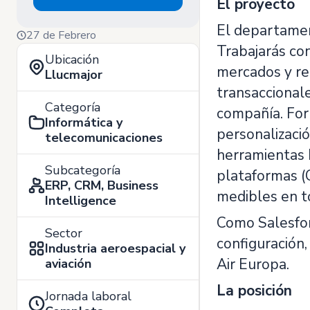
El proyecto
El departament
27 de Febrero
Trabajarás co
Ubicación
mercados y rec
Llucmajor
transaccionale
Categoría
compañía. For
Informática y
personalizació
telecomunicaciones
herramientas M
Subcategoría
plataformas (
ERP, CRM, Business
medibles en t
Intelligence
Como Salesfor
Sector
configuración
Industria aeroespacial y
Air Europa.
aviación
La posición
Jornada laboral