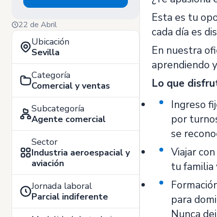
Esta es tu op
22 de Abril
cada día es di
Ubicación
En nuestra ofi
Sevilla
aprendiendo y 
Categoría
Lo que disfru
Comercial y ventas
Ingreso fi
Subcategoría
por turno
Agente comercial
se recono
Sector
Viajar con
Industria aeroespacial y
aviación
tu famili
Formación
Jornada laboral
Parcial indiferente
para domi
Nunca dej