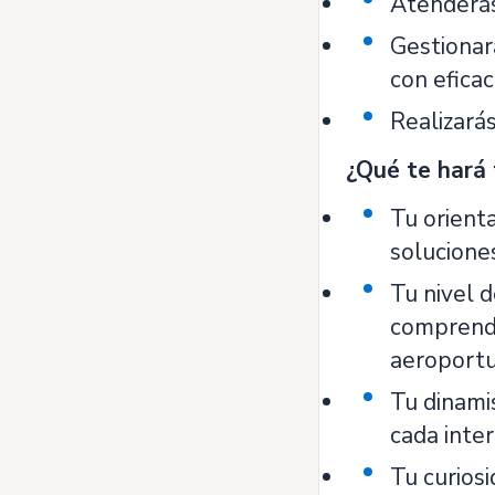
Atenderás
Gestionar
con eficac
Realizarás
¿Qué te hará 
Tu orient
solucione
Tu nivel d
comprendi
aeroportu
Tu dinamis
cada inter
Tu curios